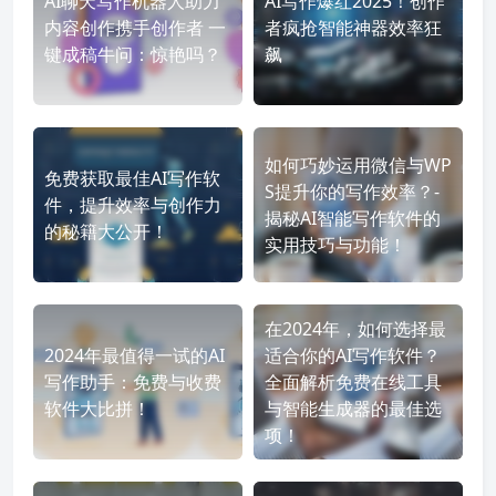
AI聊天写作机器人助力
AI写作爆红2025！创作
内容创作携手创作者 一
者疯抢智能神器效率狂
键成稿牛问：惊艳吗？
飙
如何巧妙运用微信与WP
免费获取最佳AI写作软
S提升你的写作效率？-
件，提升效率与创作力
揭秘AI智能写作软件的
的秘籍大公开！
实用技巧与功能！
在2024年，如何选择最
2024年最值得一试的AI
适合你的AI写作软件？
写作助手：免费与收费
全面解析免费在线工具
软件大比拼！
与智能生成器的最佳选
项！