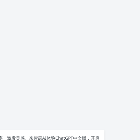
率，激发灵感。来智语AI体验
ChatGPT中文版
，开启