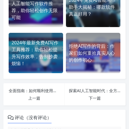
2024年免费AI智能写作
人工智能写作软件推
助手大揭秘：哪款软件
荐，助你轻松创作无限
真正好用？
可能
2024年最新免费AI写作
拒绝AI写作的背后：作
工具推荐：助你轻松提
家们如何重拾真实人心
升写作效率，告别抄袭
的创作初心
烦恼！
全面指南：如何顺利使用中国版ChatGPT，解决网页版聊天界面和中文设置问题
探索AI人工智能时代：全方位解析最佳免费写作和制作工具，助你轻松创作与升值
上一篇
下一篇
评论（没有评论）