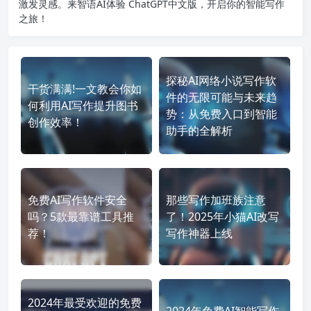
激发灵感。来智语AI体验
ChatGPT中文版
，开启你的智能写作
之旅！
探秘AI网络小说写作软
干货满满!一文教会你如
件的无限可能与未来趋
何利用AI写作提升图书
势：从免费入口到智能
创作效率！
助手的全解析
免费AI写作软件安全
那些写作加班族注意
吗？5款最靠谱工具推
了！2025年小猫AI改写
荐！
写作神器上线
2024年最受欢迎的免费