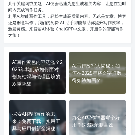
几个关键词或主题，AI便会迅速为您生成相关内容，让您在短时
间内完成写作任务。
利用AI智能写作工具，轻松生成高质量内容。无论是文章、博客
还是创意写作，我们的免费 AI 助手都能帮助你提升写作效率，
激发灵感。来智语AI体验
ChatGPT中文版
，开启你的智能写作
之旅！
AI写作黄色内容泛滥？2
AI写作改写大揭秘：如
025年我们该如何面对
何在2025年将文字打磨
创意枯竭与伦理困境的
得如诗如画？
双重挑战
探索AI智能写作的未
办公AI写作神器哪个好
来：免费下载、实用工
用？这3款亲测高效
具与应用创新全揭秘！