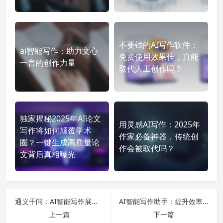
不要钱的AI写作软件：
ai智能写作：助力文心
免费使用效果佳，真能
一言的创作力量
取代人工创作吗？
独家揭秘2025年AI论文
用灵感AI写作：2025年
写作将如何颠覆学术
作家必备神器，传统创
圈？一键生成高质量论
作会被取代吗？
文背后真相曝光
通义千问：AI智能写作展望与发展
AI智能写作助手：提升效率与质量的利器
上一篇
下一篇