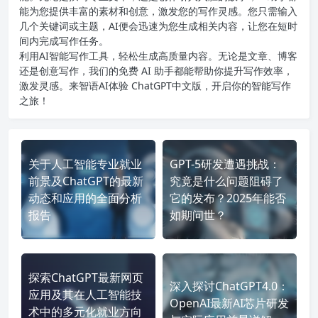
能为您提供丰富的素材和创意，激发您的写作灵感。您只需输入
几个关键词或主题，AI便会迅速为您生成相关内容，让您在短时
间内完成写作任务。
利用AI智能写作工具，轻松生成高质量内容。无论是文章、博客
还是创意写作，我们的免费 AI 助手都能帮助你提升写作效率，
激发灵感。来智语AI体验
ChatGPT中文版
，开启你的智能写作
之旅！
关于人工智能专业就业
GPT-5研发遭遇挑战：
前景及ChatGPT的最新
究竟是什么问题阻碍了
动态和应用的全面分析
它的发布？2025年能否
报告
如期问世？
探索ChatGPT最新网页
深入探讨ChatGPT4.0：
应用及其在人工智能技
OpenAI最新AI芯片研发
术中的多元化就业方向