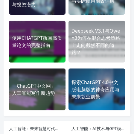
与实际应用前景详解
与投资潜力
Deepseek V3.1与Qwe
使用CHATGPT撰写高质
n3为何在混合思考策略
量论文的完整指南
上走向截然不同的道
路？
探索ChatGPT 4.0中文
「ChatGPT中文网」：
版电脑版的神奇应用与
人工智能写作新趋势
未来就业前景
人工智能：未来智慧时代的引擎
人工智能：AI技术与GPT模型探讨