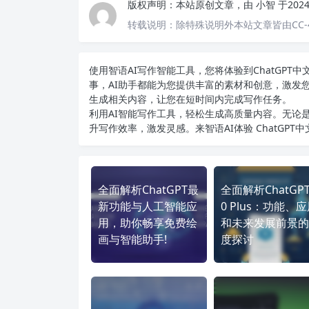
版权声明：
本站原创文章，由
小智
于202
转载说明：
除特殊说明外本站文章皆由CC-
使用智语
AI写作
智能工具，您将体验到ChatGP
事，AI助手都能为您提供丰富的素材和创意，激发
生成相关内容，让您在短时间内完成写作任务。
利用AI智能写作工具，轻松生成高质量内容。无论是
升写作效率，激发灵感。来智语AI体验
ChatGPT
全面解析ChatGPT最
全面解析ChatGPT 
新功能与人工智能应
0 Plus：功能、
用，助你畅享免费绘
和未来发展前景的
画与智能助手!
度探讨