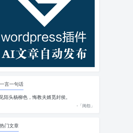
一言一句话
见陌头杨柳色，悔教夫婿觅封侯。
-「
闺怨
」
热门文章