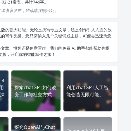
4-02-21发表，共计746字。
4.0协议发布，转载请注明出处。
T中文版的强大功能。无论是撰写专业文章，还是创作引人入胜的故
您的写作灵感。您只需输入几个关键词或主题，AI便会迅速为您
文章、博客还是创意写作，我们的免费 AI 助手都能帮助你提
中文版
，开启你的智能写作之旅！
4.
应用
探索chatGPT如何改
利用chatGPT人工智
深
变工作与社交方式
能创造无限可能。
探究OpenAI与Chat
Deepseek V3.1 与