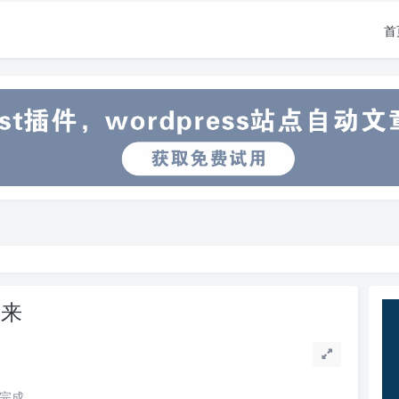
首
未来
读完成。