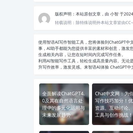
版权声明：
本站原创文章，由
小智
于202
转载说明：
除特殊说明外本站文章皆由CC-
使用智语
AI写作
智能工具，您将体验到ChatGP
事，AI助手都能为您提供丰富的素材和创意，激发
生成相关内容，让您在短时间内完成写作任务。
利用AI智能写作工具，轻松生成高质量内容。无论是
升写作效率，激发灵感。来智语AI体验
ChatGPT
全面解读ChatGPT4.
Chat中文网：为
0及其在自然语言处
写作技巧加分！优
理中的多元化运用与
资源、互动讨论、
未来发展趋势
工具与创作挑战！