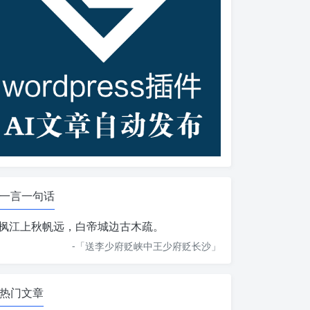
一言一句话
枫江上秋帆远，白帝城边古木疏。
-「
送李少府贬峡中王少府贬长沙
」
热门文章