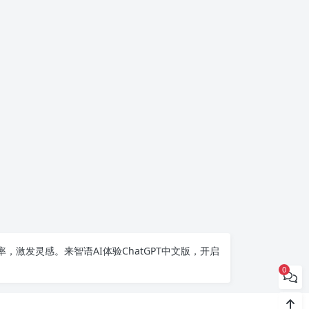
率，激发灵感。来智语AI体验
ChatGPT中文版
，开启
0