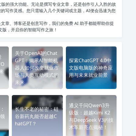
T中文版的强大功能。无论是撰写专业文章，还是创作引人入胜的故
您的写作灵感。您只需输入几个关键词或主题，AI便会迅速为您
文章、博客还是创意写作，我们的免费 AI 助手都能帮助你提
中文版
，开启你的智能写作之旅！
关于OpenAI的Chat
能
GPT：揭示AI智能机
探索ChatGPT 4.0中
与O
器人如何改变就业市
文版电脑版的神奇应
来
场与人类互动模式的
用与未来就业前景
未来
通义千问Qwen3升
能：
长生不老的秘密：硅
级版：超越Kimi K2
领
谷新药丸能否超越C
与DeepSeek V3的技
hatGPT？
术革新亮点揭秘！