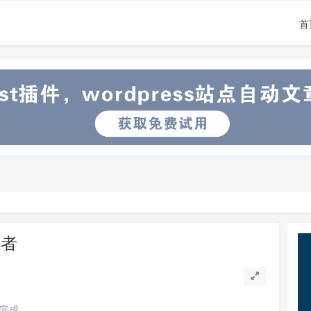
首
领者
读完成。