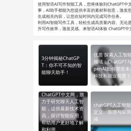
使用智语
AI写作
智能工具，您将体验到ChatGP
事，AI助手都能为您提供丰富的素材和创意，激发
生成相关内容，让您在短时间内完成写作任务。
利用AI智能写作工具，轻松生成高质量内容。无论是
升写作效率，激发灵感。来智语AI体验
ChatGPT
优质 探索人工智
3分钟揭秘ChatGP
领域：ChatGPT
T：你不可不知的智
penAI如何塑造未
能聊天助手！
科技和就业前景？
ChatGPT中文网，致
力于研究聊天人工智
chatGPT人工智
能，提供最新技术资
定义、原理与应用
讯，探讨智能应用，
域
帮助用户更好地了解
和利用。