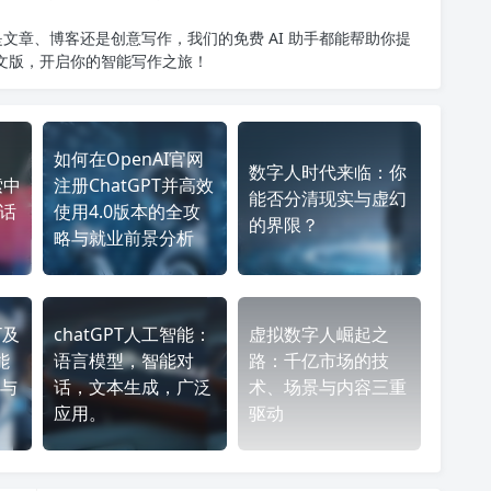
文章、博客还是创意写作，我们的免费 AI 助手都能帮助你提
中文版
，开启你的智能写作之旅！
如何在OpenAI官网
数字人时代来临：你
索中
注册ChatGPT并高效
能否分清现实与虚幻
对话
使用4.0版本的全攻
的界限？
略与就业前景分析
T及
chatGPT人工智能：
虚拟数字人崛起之
能
语言模型，智能对
路：千亿市场的技
与
话，文本生成，广泛
术、场景与内容三重
应用。
驱动