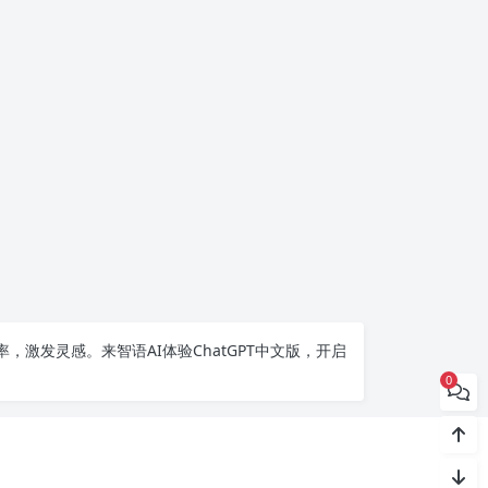
率，激发灵感。来智语AI体验
ChatGPT中文版
，开启
0