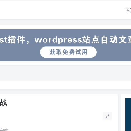
首
挑战
读完成。