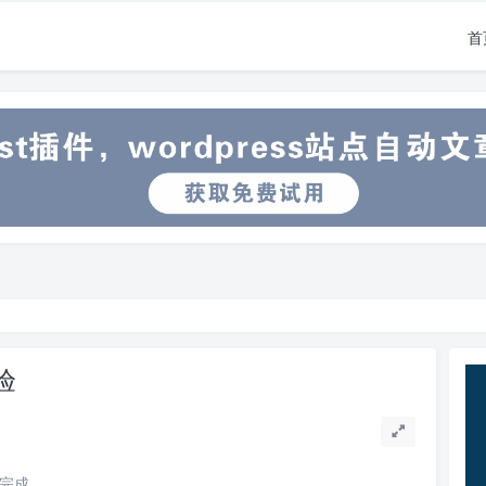
首
验
读完成。