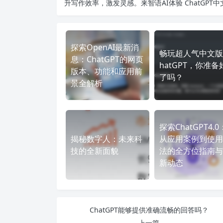
升写作效率，激发灵感。来智语AI体验
ChatGPT
探索OpenAI最新消
畅玩超人气中文版
息：ChatGPT的网页
hatGPT，你准备
版本、功能和应用前
了吗？
景全解析
探索ChatGPT4.0
揭秘数字人：未来科
从应用案例到使用
技的全新面貌
法的全方位指南与
新动态
ChatGPT能够提供准确流畅的回答吗？
上一篇