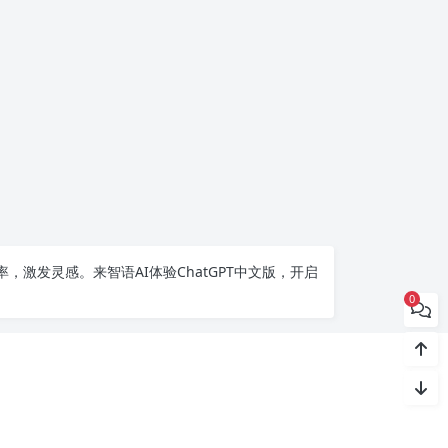
率，激发灵感。来智语AI体验
ChatGPT中文版
，开启
0