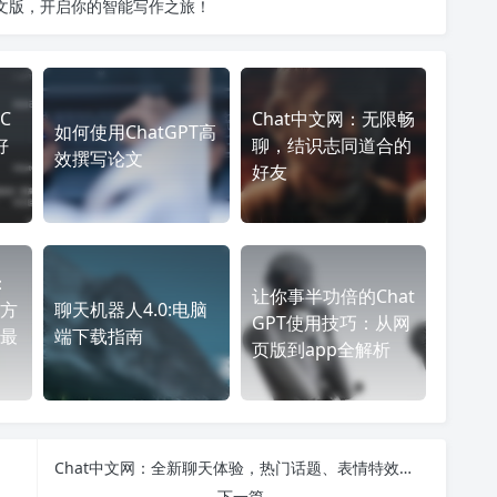
中文版
，开启你的智能写作之旅！
C
Chat中文网：无限畅
如何使用ChatGPT高
好
聊，结识志同道合的
效撰写论文
好友
：
让你事半功倍的Chat
方
聊天机器人4.0:电脑
GPT使用技巧：从网
最
端下载指南
页版到app全解析
Chat中文网：全新聊天体验，热门话题、表情特效，轻松接触更多有趣灵魂！
下一篇