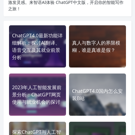
激发灵感。来智语AI体验
ChatGPT中文版
，开启你的智能写作
之旅！
ChatGPT4.0最新功能详
细解析：探讨AI翻译、
真人与数字人的界限模
语音交互及其就业前景
糊，谁是真谁是假？
分析
2023年人工智能发展前
ChatGPT4.0国内怎么安
景分析：ChatGPT网页
装B站
使用与就业机会的探讨
探索ChatGPT与人工智