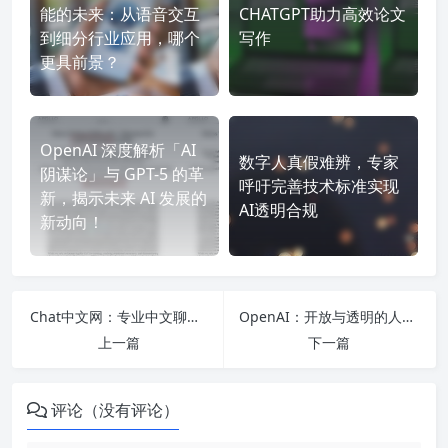
能的未来：从语音交互
CHATGPT助力高效论文
到细分行业应用，哪个
写作
更具前景？
OpenAI 深度解析「AI
数字人真假难辨，专家
阴谋论」与 GPT-5 的革
呼吁完善技术标准实现
新，揭示未来 AI 发展的
AI透明合规
新动向！
Chat中文网：专业中文聊天机器人平台，个性化定制，智能学习优化。提供技术支持和资源，轻松构建高效聊天机器人。
OpenAI：开放与透明的人工智能技术公司
上一篇
下一篇
评论（没有评论）