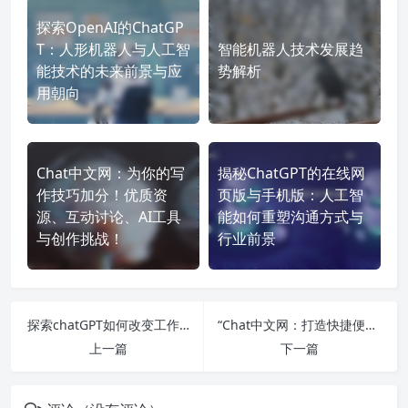
探索OpenAI的ChatGP
T：人形机器人与人工智
智能机器人技术发展趋
能技术的未来前景与应
势解析
用朝向
Chat中文网：为你的写
揭秘ChatGPT的在线网
作技巧加分！优质资
页版与手机版：人工智
源、互动讨论、AI工具
能如何重塑沟通方式与
与创作挑战！
行业前景
探索chatGPT如何改变工作与社交方式
“Chat中文网：打造快捷便利的在线聊天体验”
上一篇
下一篇