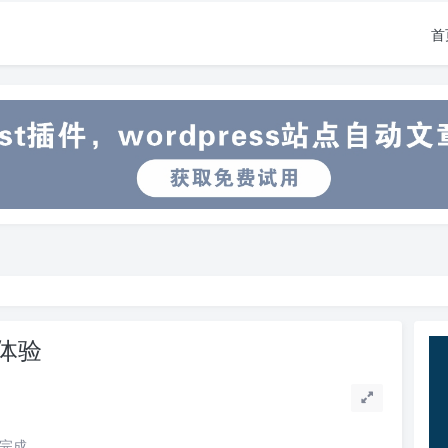
首
话体验
读完成。