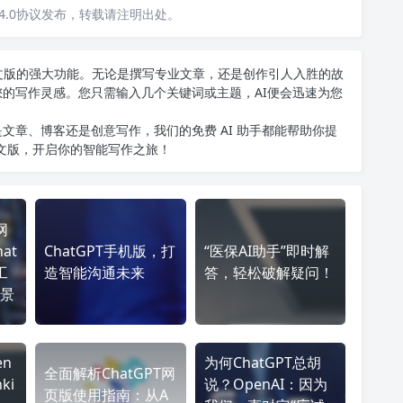
4.0协议发布，转载请注明出处。
T中文版的强大功能。无论是撰写专业文章，还是创作引人入胜的故
您的写作灵感。您只需输入几个关键词或主题，AI便会迅速为您
文章、博客还是创意写作，我们的免费 AI 助手都能帮助你提
中文版
，开启你的智能写作之旅！
网
at
ChatGPT手机版，打
“医保AI助手”即时解
工
造智能沟通未来
答，轻松破解疑问！
景
n
为何ChatGPT总胡
全面解析ChatGPT网
ki
说？OpenAI：因为
页版使用指南：从A