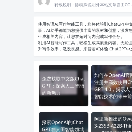
转载说明：
除特殊说明外本站文章皆由CC-
使用智语
AI写作
智能工具，您将体验到ChatGP
事，AI助手都能为您提供丰富的素材和创意，激发
生成相关内容，让您在短时间内完成写作任务。
利用AI智能写作工具，轻松生成高质量内容。无论是
升写作效率，激发灵感。来智语AI体验
ChatGPT
如何在OpenAI官
免费获取中文版Chat
注册并高效使用Ch
GPT：探索人工智能
GPT 4.0，揭示人
的新魅力
智能技术的未来前
阿里新推出的Qwe
探索OpenAI的Chat
3-235B-A22B-Thin
GPT在人工智能领域