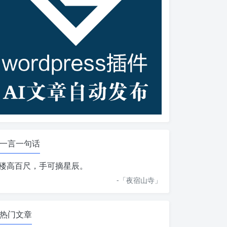
一言一句话
楼高百尺，手可摘星辰。
-「
夜宿山寺
」
热门文章