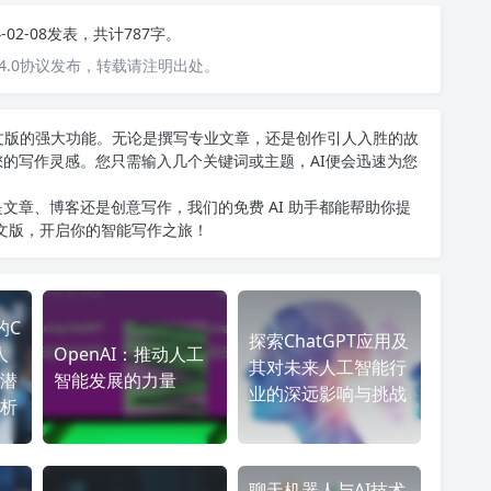
4-02-08发表，共计787字。
4.0协议发布，转载请注明出处。
T中文版的强大功能。无论是撰写专业文章，还是创作引人入胜的故
您的写作灵感。您只需输入几个关键词或主题，AI便会迅速为您
文章、博客还是创意写作，我们的免费 AI 助手都能帮助你提
中文版
，开启你的智能写作之旅！
的C
探索ChatGPT应用及
人
OpenAI：推动人工
其对未来人工智能行
潜
智能发展的力量
业的深远影响与挑战
析
聊天机器人与AI技术