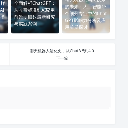
多样
全面解析ChatGPT：
的未来：人工智能13
AI
从收费标准到AI应用
个细分专业中的Chat
指
前景，细数最新研究
GPT影响力分析及应
与实践案例
用前景探讨
聊天机器人进化史，从Chat3.5到4.0
下一篇