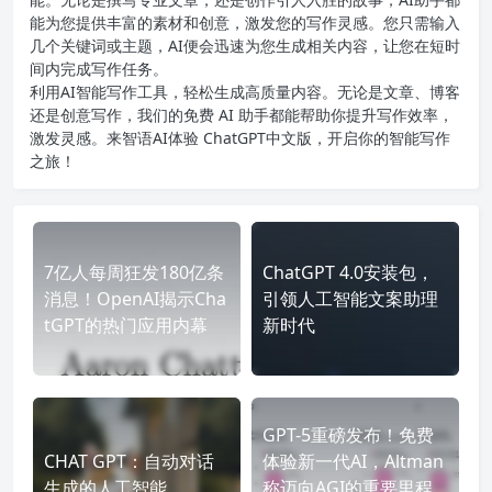
能为您提供丰富的素材和创意，激发您的写作灵感。您只需输入
几个关键词或主题，AI便会迅速为您生成相关内容，让您在短时
间内完成写作任务。
利用AI智能写作工具，轻松生成高质量内容。无论是文章、博客
还是创意写作，我们的免费 AI 助手都能帮助你提升写作效率，
激发灵感。来智语AI体验
ChatGPT中文版
，开启你的智能写作
之旅！
7亿人每周狂发180亿条
ChatGPT 4.0安装包，
消息！OpenAI揭示Cha
引领人工智能文案助理
tGPT的热门应用内幕
新时代
GPT-5重磅发布！免费
CHAT GPT：自动对话
体验新一代AI，Altman
生成的人工智能
称迈向AGI的重要里程