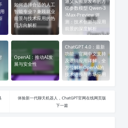
通义实验室发布的万
手
如何选择合适的人工
亿参数模型 Qwen-3
用
智能专业？兼顾就业
-Max-Preview 评
新
前景与技术应用的热
测：技术创新与应用
门方向解析
前景的深度解析
ChatGPT 4.0：最新
功能、官网中文支持
对
OpenAI：推动AI发
及逻辑应用详解，全
展与安全性
方位解析OpenAI的
技术进步与市场应用
具
体验新一代聊天机器人，ChatGPT官网在线网页版
下一篇