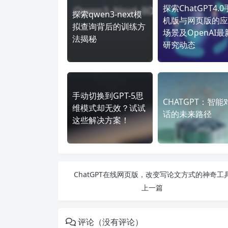
探索ChatGPT4.0
探索qwen3-next模
机版与网页版的应
拟查询背后的训练方
场景及OpenAI最
法揭秘
研究动态
手动切换到GPT-5思
CHATGPT：智能
维模式却无效？试试
话的未来路径
这些解决方案！
ChatGPT在线网页版，改变写论文方式的神奇工
上一篇
评论（没有评论）