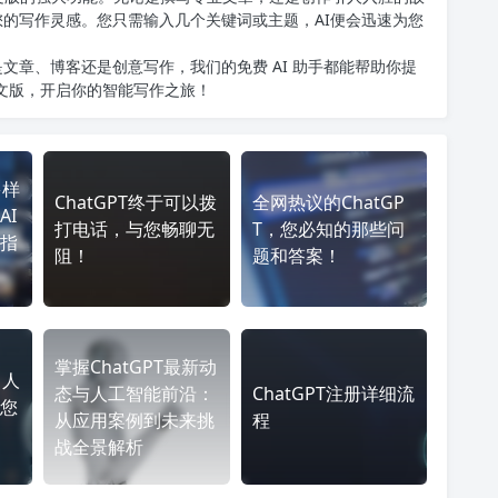
您的写作灵感。您只需输入几个关键词或主题，AI便会迅速为您
文章、博客还是创意写作，我们的免费 AI 助手都能帮助你提
中文版
，开启你的智能写作之旅！
多样
ChatGPT终于可以拨
全网热议的ChatGP
AI
打电话，与您畅聊无
T，您必知的那些问
指
阻！
题和答案！
掌握ChatGPT最新动
，人
态与人工智能前沿：
ChatGPT注册详细流
您
从应用案例到未来挑
程
战全景解析