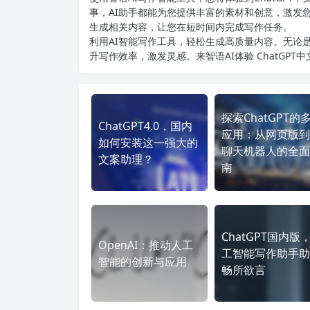
事，AI助手都能为您提供丰富的素材和创意，激发
生成相关内容，让您在短时间内完成写作任务。
利用AI智能写作工具，轻松生成高质量内容。无论是
升写作效率，激发灵感。来智语AI体验
ChatGPT
探索ChatGPT的
ChatGPT4.0，国内
应用：从网页版到
如何安装这一强大的
聊天机器人的全面
文案助理？
南
ChatGPT国内版
OpenAI：推动人工
工智能写作助手助
智能的创新与应用
畅所欲言