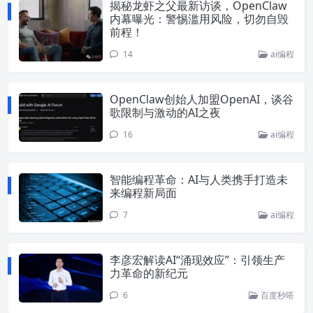
揭秘龙虾之父最新访谈，OpenClaw
内幕曝光：警惕滥用风险，切勿自毁
前程！
14
ai编程
OpenClaw创始人加盟OpenAI，谈谷
歌限制与激动的AI之夜
16
ai编程
智能编程革命：AI与人类携手打造未
来编程新局面
7
ai编程
李彦宏解读AI“涌现效应”：引领生产
力革命的新纪元
6
百度秒嗒