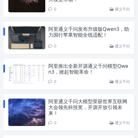
0
通义千问
阿里通义千问发布升级版Qwen3，助
力国行苹果智能全线适配！
0
通义千问
阿里推出全新开源通义千问模型Qwe
n3，掀起智能革命！
0
通义千问
阿里通义千问大模型荣获世界互联网
大会领先科技奖，开源开放引领未
来！
0
通义千问