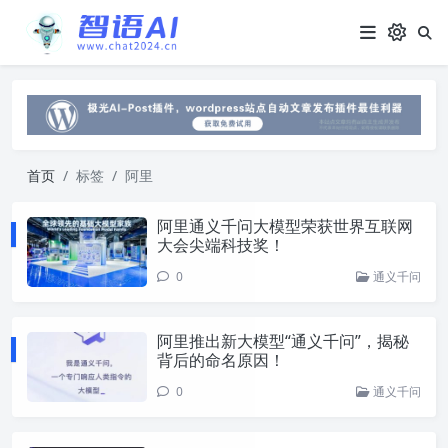
首页
标签
阿里
阿里通义千问大模型荣获世界互联网
大会尖端科技奖！
0
通义千问
阿里推出新大模型“通义千问”，揭秘
背后的命名原因！
0
通义千问