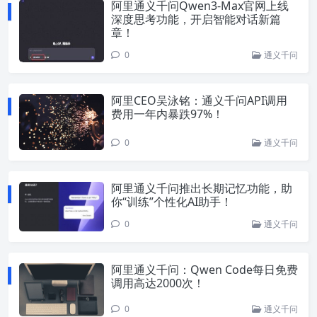
阿里通义千问Qwen3-Max官网上线
深度思考功能，开启智能对话新篇
章！
0
通义千问
阿里CEO吴泳铭：通义千问API调用
费用一年内暴跌97%！
0
通义千问
阿里通义千问推出长期记忆功能，助
你“训练”个性化AI助手！
0
通义千问
阿里通义千问：Qwen Code每日免费
调用高达2000次！
0
通义千问