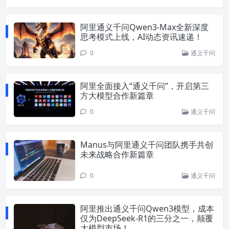
阿里通义千问Qwen3-Max全新深度
思考模式上线，AI动态资讯速递！
0
通义千问
阿里全面接入“通义千问”，开启第三
方大模型合作新篇章
0
通义千问
Manus与阿里通义千问团队携手共创
未来战略合作新篇章
0
通义千问
阿里推出通义千问Qwen3模型，成本
仅为DeepSeek-R1的三分之一，颠覆
大模型市场！