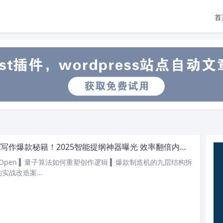
首
I写作爆款秘籍！2025智能提纲神器曝光 效率翻倍内幕全揭秘
eOpen ▍量子算法如何重塑创作逻辑 ▍爆款制造机的九层结构拆
的实战改造案…