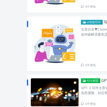
0
个评论
写
ai智能写作
文章目录▼Clos
如何破解流量焦虑
0
个评论
G
AI大模型
GPT- 3 写作
虽然通顺，却总带
0
个评论