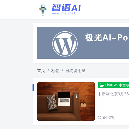
首页
标签
日均调用量
ChatGPT中文
中新网北京9月3&
0
个评论