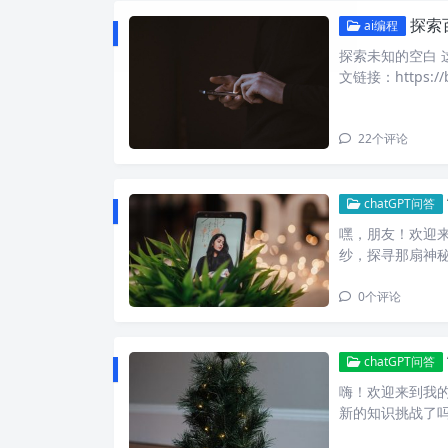
探索
ai编程
探索未知的空白 
文链接：https://b
22
个评论
chatGPT问答
嘿，朋友！欢迎来
纱，探寻那扇神
0
个评论
chatGPT问答
嗨！欢迎来到我的
新的知识挑战了