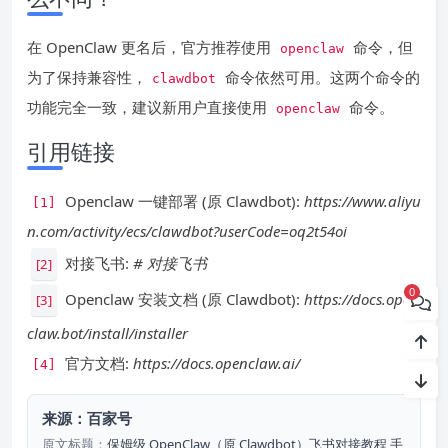
在 OpenClaw 更名后，官方推荐使用
命令，但
openclaw
为了保持兼容性，
命令依然可用。这两个命令的
clawdbot
功能完全一致，建议新用户直接使用
命令。
openclaw
引用链接
Openclaw 一键部署 (原 Clawdbot):
https://www.aliyu
[1]
n.com/activity/ecs/clawdbot?userCode=oq2t54oi
对接飞书:
# 对接飞书
[2]
0
Openclaw 安装文档 (原 Clawdbot):
https://docs.open
[3]
claw.bot/install/installer
官方文档:
https://docs.openclaw.ai/
[4]
来源：百家号
原文标题：
保姆级 OpenClaw（原 Clawdbot）飞书对接教程 手