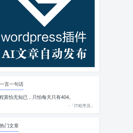
一言一句话
程莫怕无知已，只怕每天只有404。
-「
IT程序员
」
热门文章