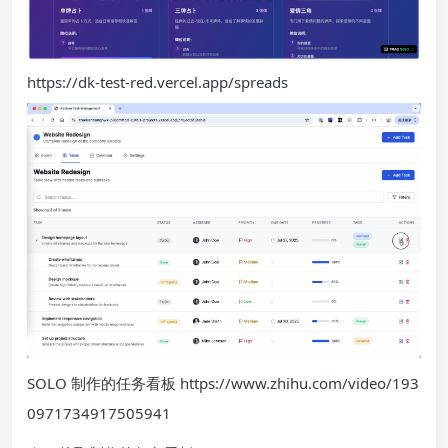
https://dk-test-red.vercel.app/spreads
SOLO 制作的任务看板 https://www.zhihu.com/video/193
0971734917505941