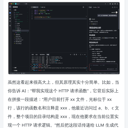
虽然这看起来很高大上，但其原理其实十分简单。比如，当
你告诉 AI：“帮我实现这个 HTTP 请求函数”，它背后实际上
在拼接一段描述：“用户目前打开 xx 文件，光标位于 xx
行，该行的函数名和注释是 xxx，他最近访问过 a、b、c 文
件，整个项目的目录结构是 xxx，现在他要求在当前位置实
现一个 HTTP 请求逻辑。”然后把这段话传递给 LLM 生成代