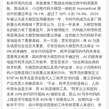
私有环境内完成，有效避免了数据在传输过程中的泄露风
险。商汤表示，小浣熊代码大模型一体机在 HumanEval 测
试中的通过率达 78.1%，超过了 GPT- 4 的 74.4%。
2024
年被认为是大模型应用爆发的一年，为何代码成为众多厂商
的重点布局领域？贾安亚认为，过去一年多来，大模型智能
化的能力有了显著提升，其中推理能力、代码能力和理科思
维是商汤在大模型领域的重点突破，这些能力为代码助手的
落地提供了重要基础。
另一方面，贾安亚提到，将 AI 与真
实场景结合也至关重要。尽管目前的大模型尚无法保证 10
0% 的准确性，但在代码场景中，程序员编写的代码本身也
需要再次检查，因此即便大模型存在不确定性，AI 仍能有效
地提升程序员的工作效率。
贾安亚表示：“结合商汤自身的
技术积累、大模型的进展以及用户的反馈，办公小浣熊和代
码小浣熊是我们当前重点发展的方向。”
程序员的重新定义
针对“AI 程序员是否会取代人工程序员”的问题，通义灵码的
产品负责人张燎原表示：“不会，程序员仍然是核心，人的
作用永远是主体，而 AI 则是辅助工具。”
阿里云之前提到，
未来 20% 的代码可能由 AI 辅助生成，那么 AI 写作代码的
上限是否可能提升至 80% 呢？张燎原认为，短期内这一目
标并不可行，设计和提供思路的工作依然需要人来进行。
张