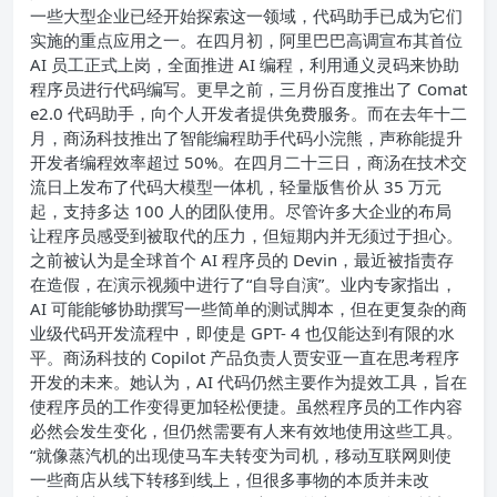
一些大型企业已经开始探索这一领域，代码助手已成为它们
实施的重点应用之一。
在四月初，阿里巴巴高调宣布其首位
AI 员工正式上岗，全面推进 AI 编程，利用通义灵码来协助
程序员进行代码编写。更早之前，三月份百度推出了 Comat
e2.0 代码助手，向个人开发者提供免费服务。而在去年十二
月，商汤科技推出了智能编程助手代码小浣熊，声称能提升
开发者编程效率超过 50%。在四月二十三日，商汤在技术交
流日上发布了代码大模型一体机，轻量版售价从 35 万元
起，支持多达 100 人的团队使用。
尽管许多大企业的布局
让程序员感受到被取代的压力，但短期内并无须过于担心。
之前被认为是全球首个 AI 程序员的 Devin，最近被指责存
在造假，在演示视频中进行了“自导自演”。业内专家指出，
AI 可能能够协助撰写一些简单的测试脚本，但在更复杂的商
业级代码开发流程中，即使是 GPT- 4 也仅能达到有限的水
平。
商汤科技的 Copilot 产品负责人贾安亚一直在思考程序
开发的未来。她认为，AI 代码仍然主要作为提效工具，旨在
使程序员的工作变得更加轻松便捷。虽然程序员的工作内容
必然会发生变化，但仍然需要有人来有效地使用这些工具。
“就像蒸汽机的出现使马车夫转变为司机，移动互联网则使
一些商店从线下转移到线上，但很多事物的本质并未改