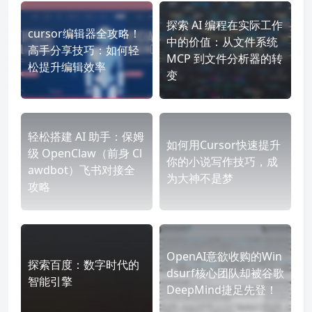
探索 AI 编程在实际工作
cursor编辑器全攻略！
中的价值：从文件系统
高手分享技巧：如何轻
MCP 到文件分析器的转
松提升编辑效率
变
轻松搭建 AI 助手：保姆
如何用Cursor快速提升
级 OpenClaw（前身 Cl
你的小说写作技巧，成
awdbot）飞书对接全
为大神不是梦
攻略
OpenAI意欲收购的Win
探索百度：数字时代的
dsurf核心团队却被谷歌
智能引擎
DeepMind捷足先登！