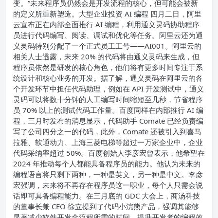
变。”未来程序员仍然会是开发流程的核心，但可能会被新
的定义所重新塑造。
大型企业投资 AI 编程
四月二日，阿里
云宣布正在内部全面推行 AI 编程，利用通义灵码协助程序
员进行代码编写、阅读、调试和优化等任务。阿里云还为通
义灵码特别分配了一个正式员工工号——AI001。
阿里云的
相关人士透露，未来 20% 的代码将由通义灵码来生成，但
程序员依然是研发的核心角色，他们将有更多时间专注于系
统设计和核心业务的开发。
据了解，通义灵码在阿里云的各
个开发环节中担任代码助理，例如在 API 开发测试中，通义
灵码可以将数十分钟的人工编写时间缩短至几秒，节省程序
员 70% 以上的测试代码工作量。
百度同样在内部推行 AI 编
程，三月时发布的消息显示，代码助手 Comate 已经负责编
写了公司四分之一的代码，此外，Comate 还被引入到喜马
拉雅、软通动力、上海三菱电梯等超过一万家企业中，企业
代码采纳率超过 50%。
百度创始人李彦宏曾表示，他希望在
2024 年推动每个人都能具备程序员的能力。他认为未来的
编程语言将只剩下两种，一种是英文，另一种是中文。李彦
宏强调，未来将不再存在程序员这一职业，每个人只需会说
话即可具备编程能力。
在三月底的 GDC 大会上，商汤科技
的董事长兼 CEO 徐立提到了代码小浣熊产品，强调其能够
显著减少软件开发全流程所需的时间，提升开发者的编程效