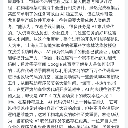
燎原指出：“编写代码的过程实际上是人的思考和设计过
程，在构建框架时脑海中会进行相关设计。虽然完成框架后
某些简单明了的任务可以由 AI 独立完成，但在软件研发，
尤其是生产级软件开发中，往往需要大量依赖人类的思
考。”
他认为，在程序设计阶段，很多任务是 AI 难以替代
的。“人仍需表达意图、分配任务，而这些任务的好坏也需
要人来判断。从这个角度看，整个过程的开头和结尾都是以
人为主。”
上海人工智能实验室的领军科学家林达华教授曾
在接受采访时表示，AI 作为代码助手的概念已被验证，确实
能够提升生产力。“例如，我在编写一个我不熟悉的功能代
码时，通常需要查阅 Google 或百度了解别人是如何实现
的，现在代码助手同样可以利用其学习的数百万个代码库来
进行函数级代码的填空，甚至协助编写一些测试脚本等初级
工作，从而帮助程序员节省大量时间。”
然而，林达华也指
出，在更严肃的商业级代码开发流程中，AI 的表现往往不尽
如人意，即便是 GPT- 4 在某些场景下的成功率也不足 1
0%。
在某种程度上，AI 代码仍然只是一种语言能力，它可
以根据以往见过的内容进行大致的改编，但并不具备深层次
逻辑思维能力，这对于构建真实的软件至关重要。林达华认
为，当前谈论 AI 取代程序员依然存在距离。
一位来自大型
企业的程序员也对此表示认同，他在采访中提到，尽管大模