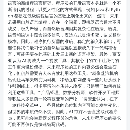
语言的新编程语言框架。程序员的开发语言本身就是一个不
断迭代的过程，以更人性化的方式呈现，例如 Java 和 Pyth
on 都是在低级编程语言的基础上演化出来的。然而，未来
若采用自然语言编程，存在一个问题，即机器语言通常不具
歧义，极为严谨，而自然语言则因其复杂性在语法、语境、
语音和语调中蕴含很多信息，表达方式灵活多变，语义相对
模糊。因此，程序执行所需的准确、稳定的输入和输出，可
能使得我们最习惯的自然语言难以直接成为下一代编程语
言，可能需要在此基础上发展出新的语言框架。
最终，贾安
亚认为 AI 将成为一个提效工具，其核心目的在于让我们的
工作更为轻松便捷。未来程序员的工作内容必然会发生变
化，但仍然需要有人来有效利用这些工具。“就像蒸汽机的
出现让马车夫转变为司机，移动互联网使得一些商店从线下
转移到线上，很多事情的本质并未改变，只是我们如何有效
利用这些工具。”
“产品经理、数据分析师、软件开发工程师
等职位大多是前一轮科技变革的产物。”贾安亚认为，在下
一轮科技变革中，一些具体的岗位和内容可能会发生变化，
但世界的本质依然不变。
因此，AI 或许不会直接取代程序
员，但可能会重新定义程序员的角色。未来对程序员的要求
可能不再仅仅是快速编写代码。