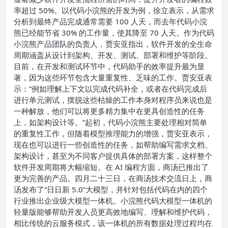
率超过 50%。以代码小浣熊的开发为例，徐立表示，从需求
分析到最终产品完成通常需要 100 人天，而去年代码小浣
熊已经能节省 30% 的工作量，使其降至 70 人天。
作为代码
小浣熊产品团队的负责人，贾安亚指出，软件开发的全生命
周期涵盖从设计到架构、开发、测试、部署和维护等阶段。
目前，在开发和测试环节中，代码助手的效率提升最为显
著，因为这些环节包含大量重复性、乏味的工作。
贾安亚表
示：“例如理解上下文以完成代码补全，或者在代码完成后
进行单元测试，摆脱这些枯燥的工作本身对程序员来说也是
一种解放，他们可以将更多精力集中在更具创造性的任务
上，如架构设计等。”
起初，代码小浣熊主要处理相对简单
的重复性工作，但随着模型推理能力的增强，贾安亚表示，
现在也可以进行一些创造性的任务，如帮助编写需求文档、
架构设计，甚至为不同客户提供具体的部署方案，这样整个
软件开发周期将大幅缩短。
在 AI 编程方面，商汤已推出了
更为完善的产品。四月二十三日，在商汤技术交流日上，商
汤发布了“日日新 5.0”大模型，并针对包括代码在内的四个
行业推出企业级大模型一体机。小浣熊代码大模型一体机的
轻量版能够帮助开发人员更高效地编写、理解和维护代码，
相比传统的云服务模式，该一体机的所有数据处理过程均在