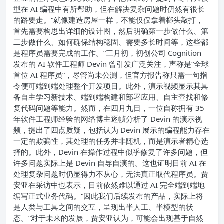
型在 AI 编程中有所帮助，但在解决复杂问题时仍然有很长
的路要走。“就像建造房屋一样，不能仅仅拿着榔头敲打，
首先需要构思出详细的设计图，然后明确第一步做什么、第
二步做什么、如何确保结构稳固、需要多长时间等，这些都
是程序员需要完成的工作。”
三月初，初创公司 Cognition
发布的 AI 软件工程师 Devin 曾引发广泛关注，声称是“全球
首位 AI 程序员”，尽管尚未公测，但官方报告称只需一句指
令便可端到端处理整个开发项目。此外，演示视频显示其具
备自主学习新技术、端到端构建和部署应用、自主查找和修
复代码问题等能力。
然而，在四月九日，一位自称拥有 35
年软件工程师经验的网络博主逐帧分析了 Devin 的演示视
频，提出了四点质疑，包括认为 Devin 展示的编程能力存在
一定的欺骗性，其处理的任务并非随机，而是演示者精心选
择的。此外，Devin 在操作过程中似乎修复了许多问题，但
许多问题实际上是 Devin 自导自演的。这也证明目前 AI 在
处理复杂问题时仍显得力不从心，无法真正取代程序员。
贾
安亚在采访中也表示，目前依然难以通过 AI 完全端到端地
编写正式业务代码。“因此我们后续发布的产品，实际上将
是人类与工具之间的交互，呈现出半人工、半模型的状
态。”
对于未来的发展，贾安亚认为，可能会出现基于自然