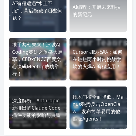
AI编程遭遇“水土不
AI编程：开启未来科技
服”，背后隐藏了哪些问
的新纪元
题？
携手共创未来！冰城AI
Coding英雄之旅盛大启
Cursor团队揭秘：如何
幕，CEDxCNCC百度文
在短短两小时内挑战微
心快码Meetup成功举
软的火爆AI编程应用！
行！
技术门槛全面降低，Ma
深度解析：Anthropic
nus强势反击OpenCla
新推出的Claude Code
w，发布简单易用的傻
插件功能的影响与展望
瓜版Agents！