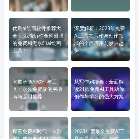
优质ai绘画软件推荐大
深度解析：2023年免费
全-让我告诉你全网最强
AI工具在写作与创作领
的免费和无水印ai绘画
域的全面应用与发展趋
工具！
势
掌握智能AI软件与工
从写作到绘画：全面解
具：永久免费版使用指
读21款免费AI工具助你
南与应用推荐
创作与学习的强大方案
探索免费AI时代：从歌
2023年度最全免费AI工
词生成到自动PPT制作
具汇总：办公、创作、