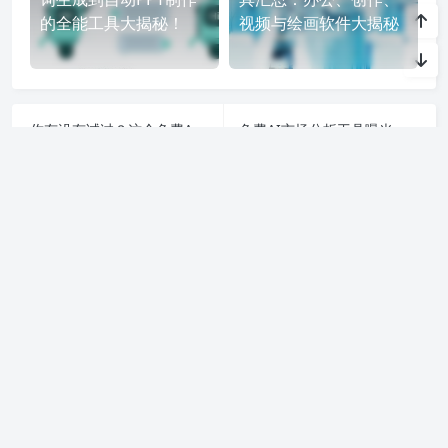
的全能工具大揭秘！
视频与绘画软件大揭秘
你有没有试过？这个免费AI语音合成软件超好用，轻松变身配音高手！
免费AI市场分析工具曝光，企业老板急呼：抓住机会不要错过！
上一篇
下一篇
利用智语
AI写作
工具，轻松生成高质量内容。无论是文章、博客
还是创意写作，我们的免费 AI 助手都能帮助你提升写作效ai
率，激发灵感。来智语AI体验
ChatGPT中文版
，开启你的智能ai
写作之旅！
Copyright chat2024.cn
苏ICP备2023045497号-1