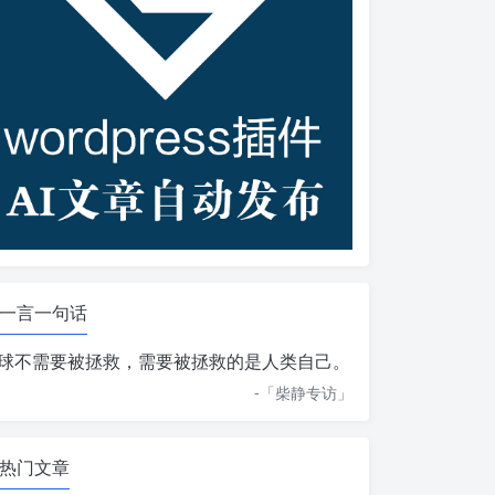
一言一句话
球不需要被拯救，需要被拯救的是人类自己。
-「
柴静专访
」
热门文章