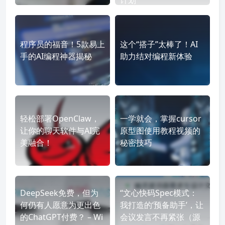
程序员的福音！5款易上
这个“搭子”太棒了！AI
手的AI编程神器揭秘
助力结对编程新体验
轻松部署OpenClaw，
一学就会，掌握cursor
让你的聊天软件与AI完
原型图使用教程视频的
美融合！
秘密技巧
DeepSeek免费，但为
“文心快码Spec模式：
何仍有人愿意为更出色
我打造的‘预备助手’，让
的ChatGPT付费？ – Wi
会议发言不再紧张（源