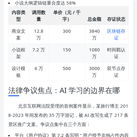
小说大纲逻辑链重合度达 58%
内容类
调用数
单价（元 / 千
型
量
字）
总金额
存证状态
商业文
12.8
300
3840
区块链存
案
万
万
证
小说框
7.2 万
150
1080
时间戳认
架
万
证
设计模
6 万
500
3000
双节点存
板
万
证
法律争议焦点：AI 学习的边界在哪
北京互联网法院受理的首例案件显示，某旅行博主 201
8-2023 年间发布的 35 万字游记，被 AI 改写生成了 217 条
景区推广文案。争议点集中在三个方面：
平台《用户协议》第 7.2 条写明 ” 用户授予非独占性内容