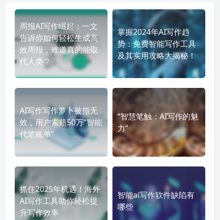
周报AI写作崛起：一文
掌握2024年AI写作趋
告诉你如何轻松生成高
势：免费智能写作工具
效周报，难道真的能取
及其实用攻略大揭秘！
代人类？
AI写作写作萝卜被指无
“智慧笔触：AI写作的魅
效，用户索赔50万“智能
力”
代笔账单”
抓住2025年机遇！海外
智能ai写作软件缺陷有
AI写作工具助你轻松提
哪些
升写作效率