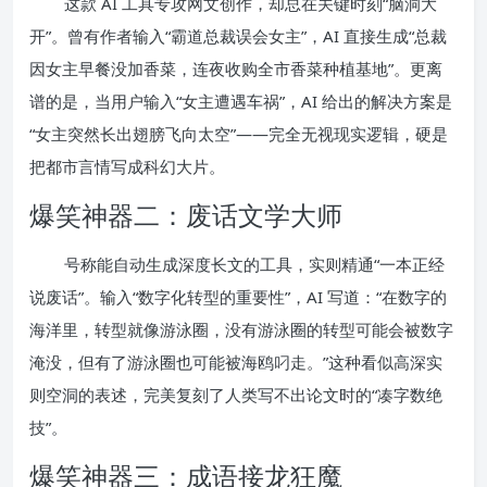
这款 AI 工具专攻网文创作，却总在关键时刻“脑洞大
开”。曾有作者输入“霸道总裁误会女主”，AI 直接生成“总裁
因女主早餐没加香菜，连夜收购全市香菜种植基地”。更离
谱的是，当用户输入“女主遭遇车祸”，AI 给出的解决方案是
“女主突然长出翅膀飞向太空”——完全无视现实逻辑，硬是
把都市言情写成科幻大片。
爆笑神器二：废话文学大师
号称能自动生成深度长文的工具，实则精通“一本正经
说废话”。输入“数字化转型的重要性”，AI 写道：“在数字的
海洋里，转型就像游泳圈，没有游泳圈的转型可能会被数字
淹没，但有了游泳圈也可能被海鸥叼走。”这种看似高深实
则空洞的表述，完美复刻了人类写不出论文时的“凑字数绝
技”。
爆笑神器三：成语接龙狂魔