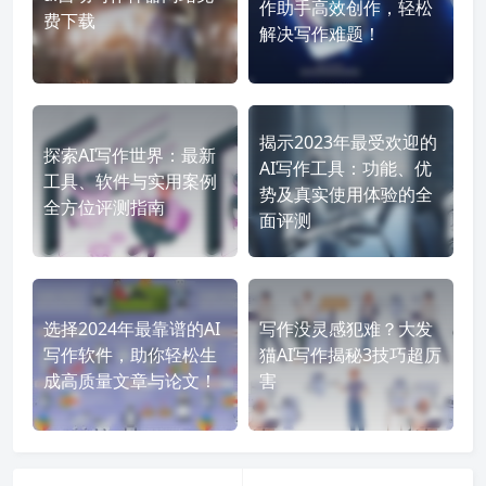
作助手高效创作，轻松
费下载
解决写作难题！
揭示2023年最受欢迎的
探索AI写作世界：最新
AI写作工具：功能、优
工具、软件与实用案例
势及真实使用体验的全
全方位评测指南
面评测
选择2024年最靠谱的AI
写作没灵感犯难？大发
写作软件，助你轻松生
猫AI写作揭秘3技巧超厉
成高质量文章与论文！
害