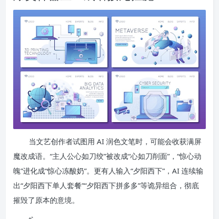
当文艺创作者试图用 AI 润色文笔时，可能会收获满屏
魔改成语。“主人公心如刀绞”被改成“心如刀削面”，“惊心动
魄”进化成“惊心冻酸奶”。更有人输入“夕阳西下”，AI 连续输
出“夕阳西下单人套餐”“夕阳西下拼多多”等诡异组合，彻底
摧毁了原本的意境。