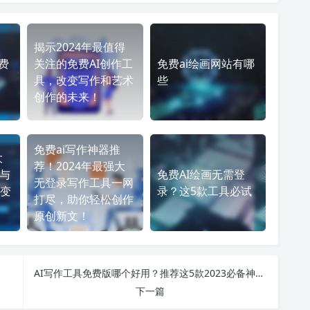
揭示2024年最值得
费
关注的免费AI创作工
免费ai绘画网站有哪
具，改变写作和艺术
些
创作的未来！
免费ai写作神器推
大
荐！2024年最强大
作与
免费AI绘画无需登
无登录写作工具一网
变
录？这5款工具必试
打尽，助你轻松创作
原创新文！
AI写作工具免费版哪个好用？推荐这5款2023必备神器！
下一篇