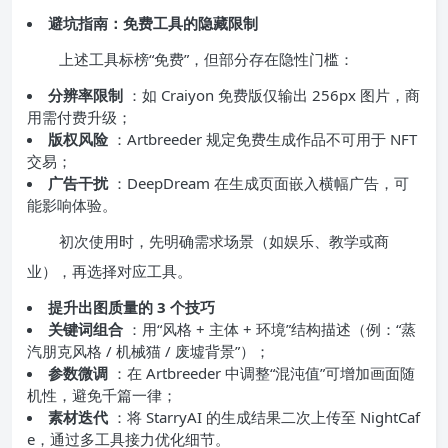
避坑指南：免费工具的隐藏限制
上述工具标榜“免费”，但部分存在隐性门槛：
分辨率限制
：如 Craiyon 免费版仅输出 256px 图片，商
用需付费升级；
版权风险
：Artbreeder 规定免费生成作品不可用于 NFT
交易；
广告干扰
：DeepDream 在生成页面嵌入横幅广告，可
能影响体验。
初次使用时，先明确需求场景（如娱乐、教学或商
业），再选择对应工具。
提升出图质量的 3 个技巧
关键词组合
：用“风格 + 主体 + 环境”结构描述（例：“蒸
汽朋克风格 / 机械猫 / 废墟背景”）；
参数微调
：在 Artbreeder 中调整“混沌值”可增加画面随
机性，避免千篇一律；
素材迭代
：将 StarryAI 的生成结果二次上传至 NightCaf
e，通过多工具接力优化细节。