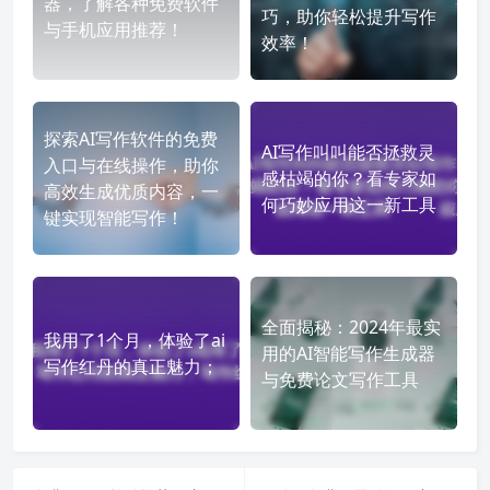
器，了解各种免费软件
巧，助你轻松提升写作
与手机应用推荐！
效率！
探索AI写作软件的免费
AI写作叫叫能否拯救灵
入口与在线操作，助你
感枯竭的你？看专家如
高效生成优质内容，一
何巧妙应用这一新工具
键实现智能写作！
全面揭秘：2024年最实
我用了1个月，体验了ai
用的AI智能写作生成器
写作红丹的真正魅力；
与免费论文写作工具