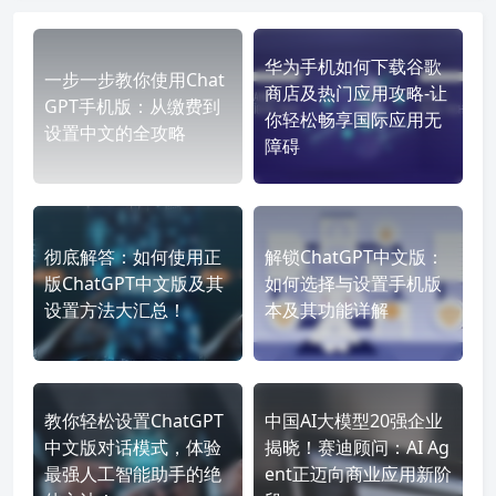
华为手机如何下载谷歌
一步一步教你使用Chat
商店及热门应用攻略-让
GPT手机版：从缴费到
你轻松畅享国际应用无
设置中文的全攻略
障碍
彻底解答：如何使用正
解锁ChatGPT中文版：
版ChatGPT中文版及其
如何选择与设置手机版
设置方法大汇总！
本及其功能详解
教你轻松设置ChatGPT
中国AI大模型20强企业
中文版对话模式，体验
揭晓！赛迪顾问：AI Ag
最强人工智能助手的绝
ent正迈向商业应用新阶