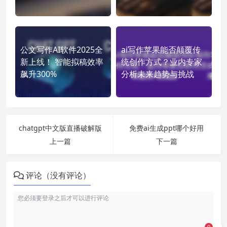
公文写作AI软件2025全
ai写作苹果能否颠覆传
新上线！ 智能拟稿效率
统创作方式？业内专家
飙升300%
分析未来趋势与挑战
chatgpt中文版直播破解版
免费ai生成ppt哪个好用
上一篇
下一篇
评论（没有评论）
0