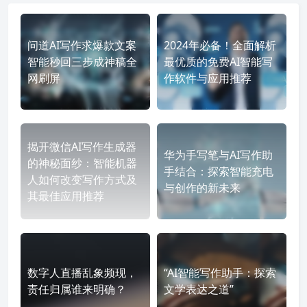
问道AI写作求爆款文案
2024年必备！全面解析
智能秒回三步成神稿全
最优质的免费AI智能写
网刷屏
作软件与应用推荐
揭开微信AI写作生成器
华为手写笔与AI写作助
的神秘面纱：智能机器
手结合：探索智能充电
人如何改变写作方式及
与创作的新未来
其最佳应用推荐
数字人直播乱象频现，
“AI智能写作助手：探索
责任归属谁来明确？
文学表达之道”