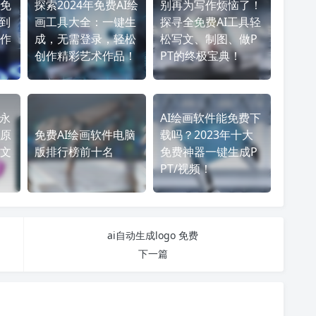
免
探索2024年免费AI绘
别再为写作烦恼了！
作到
画工具大全：一键生
探寻全免费AI工具轻
作
成，无需登录，轻松
松写文、制图、做P
创作精彩艺术作品！
PT的终极宝典！
：永
AI绘画软件能免费下
原
免费AI绘画软件电脑
载吗？2023年十大
文
版排行榜前十名
免费神器一键生成P
PT/视频！
ai自动生成logo 免费
下一篇