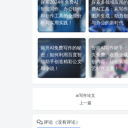
探索2024年免费AI：
探索多领域应用的
智能写作、办公软件
费AI工具：从写
和创作工具的全景分
图片生成，助力创
析与实用实践！
与办公的新时代
揭开AI免费写作的秘
智能AI写作助手
密：如何利用百度智
久免费、在线生成
能助手创造精彩公文
创内容、轻松实现
和小说！
艺创作之美！
ai写作论文
上一篇
评论（没有评论）