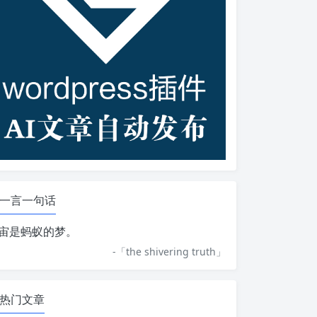
一言一句话
宙是蚂蚁的梦。
-「
the shivering truth
」
热门文章