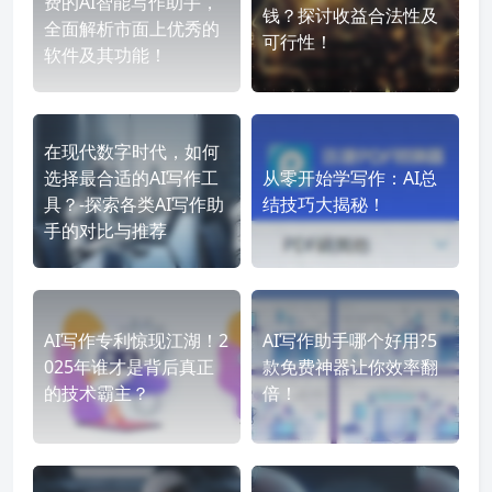
费的AI智能写作助手，
钱？探讨收益合法性及
全面解析市面上优秀的
可行性！
软件及其功能！
在现代数字时代，如何
选择最合适的AI写作工
从零开始学写作：AI总
具？-探索各类AI写作助
结技巧大揭秘！
手的对比与推荐
AI写作专利惊现江湖！2
AI写作助手哪个好用?5
025年谁才是背后真正
款免费神器让你效率翻
的技术霸主？
倍！