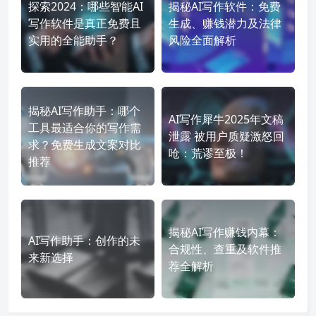
探索2024：哪些智能AI
揭秘AI写作软件：免费
写作软件是真正免费且
生成、赚钱潜力及法律
实用的全能助手？
风险全面解析
揭秘AI写作助手：哪个
AI写作犀牛2025年文稿
工具最适合你的写作需
泄露 被用户质疑激怒回
求？免费生成文案对比
呛：荒谬至极！
推荐
揭秘AI写作赚钱内幕：
AI写作助手：创作的未
合规性、查重及软件推
来新选择
荐全解析