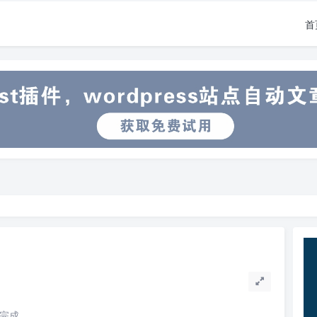
首
读完成。