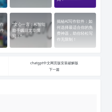
揭秘AI写作软件：如
写作
“文心一言：AI智能
何选择最适合你的免
件
助手瞩目文章撰
费神器，助你轻松写
写！”
作无限制！
chatgpt中文网页版安装破解版
下一篇