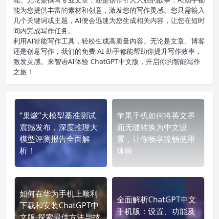
能为您提供丰富的素材和创意，激发您的写作灵感。您只需输入
几个关键词或主题，AI便会迅速为您生成相关内容，让您在短时
间内完成写作任务。
利用AI智能写作工具，轻松生成高质量内容。无论是文章、博客
还是创意写作，我们的免费 AI 助手都能帮助你提升写作效率，
激发灵感。来智语AI体验
ChatGPT中文版
，开启你的智能写作
之旅！
“巢燧”大模型基准测试
苹果手机如何将英文界
震撼发布，深度推理大
面无缝转换为中文设
模型评测报告全面解
置，让你畅享流畅使用
析！
体验
如何在华为手机上顺利
全面解析ChatGPT中文
下载和安装ChatGPT中
手机版：设置、功能及
文版-探索最佳方法与技