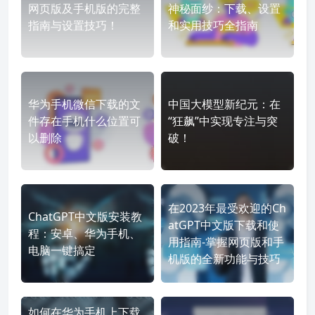
网页版及手机版的完整
神秘面纱：下载、设置
指南与设置技巧！
和实用技巧全指南
华为手机微信下载的文
中国大模型新纪元：在
件存在手机什么位置可
“狂飙”中实现专注与突
以删除
破！
在2023年最受欢迎的Ch
ChatGPT中文版安装教
atGPT中文版下载和使
程：安卓、华为手机、
用指南-掌握网页版和手
电脑一键搞定
机版的全新功能与技巧
如何在华为手机上下载