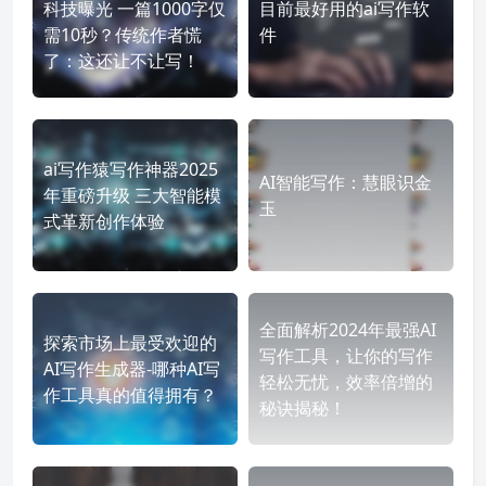
科技曝光 一篇1000字仅
目前最好用的ai写作软
需10秒？传统作者慌
件
了：这还让不让写！
ai写作猿写作神器2025
AI智能写作：慧眼识金
年重磅升级 三大智能模
玉
式革新创作体验
全面解析2024年最强AI
探索市场上最受欢迎的
写作工具，让你的写作
AI写作生成器-哪种AI写
轻松无忧，效率倍增的
作工具真的值得拥有？
秘诀揭秘！