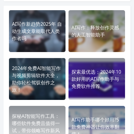
AI写作新趋势2025年 自
AI写作：释放创作灵感
动生成文章能取代人类
的人工智能助手
作者吗
2024年免费AI智能写作
探索最优选：2024年10
与视频剪辑软件大全，
款好用的AI写作助手与
助你轻松驾驭创作之
免费软件推荐
旅！
探秘AI智能写作工具：
AI写作助手哪个好用?5
哪些软件免费且值得一
款免费神器让你效率翻
试，带你领略写作新风
倍！