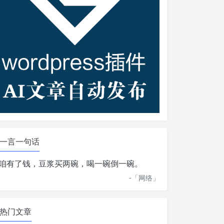
一言一句话
咱有了钱，豆浆买两碗，喝一碗倒一碗。
-「
网络
」
热门文章