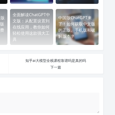
全面解读ChatGPT中
文版
中国版ChatGPT来
文版：从配置设置到
版
了！如何获取中文版
在线应用，教你如何
费
的正版、手机版和破
轻松使用这款强大工
解版本？
具
知乎ai大模型全栈课程靠谱吗是真的吗
下一篇