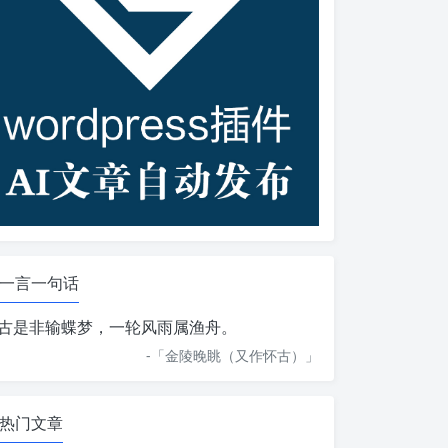
一言一句话
古是非输蝶梦，一轮风雨属渔舟。
-「
金陵晚眺（又作怀古）
」
热门文章