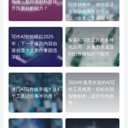
揭秘：如何借助科技提
写作软件中，哪些最适
升投资分析能力？
合帮助你高效创作小
说、文章或歌词呢？
写作AI智能崛起2025
探索AI写作工具的多样
年：下一个爆款内容由
化应用：从免费生成器
谁创造？人类作者困惑
到创作赚钱的可能性
不已
2024年最受欢迎的AI写
澳门AI写作效率低？这4
作工具推荐：轻松实现
个工具让你事半功倍！
智能创作，提升写作效
率！