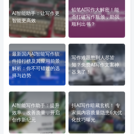
铅笔AI写作大解密！能
AI智能助手：让写作更
否打破写作瓶颈，助我
智能更高效
顺利出书？
最新国内AI智能写作软
写作难题愁到人尽皆
件排行榜及其应用前景
知？免费AI写作文案神
解析：你不可错过的选
器来了！
择与趋势
AI智能写作助手：提升
抖AI写作暗藏玄机！ 专
效率，改善质量，开启
家揭内容质量隐患6大优
创作新纪元
化技巧曝光