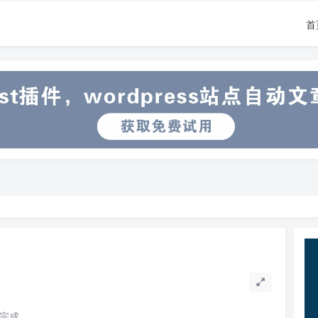
首
读完成。