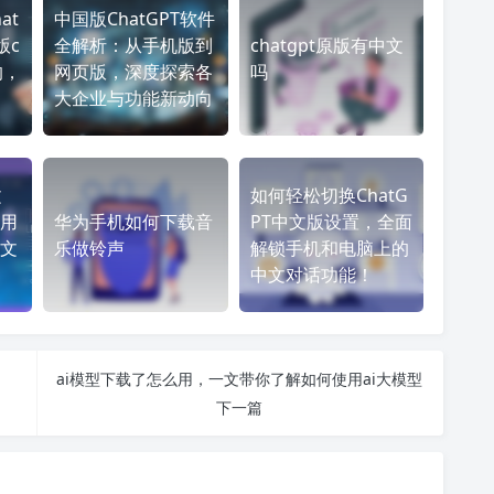
at
中国版ChatGPT软件
版c
全解析：从手机版到
chatgpt原版有中文
的，
网页版，深度探索各
吗
大企业与功能新动向
文
如何轻松切换ChatG
用
华为手机如何下载音
PT中文版设置，全面
文
乐做铃声
解锁手机和电脑上的
中文对话功能！
ai模型下载了怎么用，一文带你了解如何使用ai大模型
下一篇