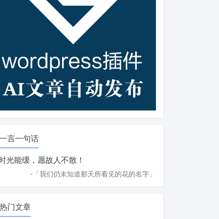
一言一句话
时光能缓，愿故人不散！
-「
我们仍未知道那天所看见的花的名字
」
热门文章